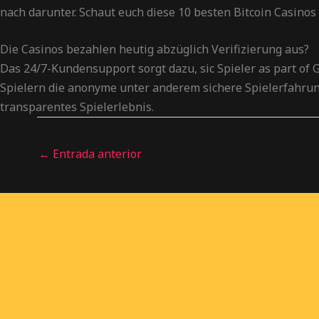
nach darunter. Schaut euch diese 10 besten Bitcoin Casinos
Die Casinos bezahlen heutig abzüglich Verifizierung aus?
Das 24/7-Kundensupport sorgt dazu, sic Spieler as part of 
Spielern die anonyme unter anderem sichere Spielerfahrung.
transparentes Spielerlebnis.
←
Entrada anterior