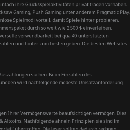
nfach ihre Glücksspielaktivitäten privat tragen vorhaben.
Hacksaw Gaming, Push Gaming unter anderem Pragmatic Play.
lose Spielmodi vorteil, damit Spiele hinter probieren,
mmenspaket durch so weit wie 2.500 $ einverleiben,
verselle verwendbarkeit bei qua 40 unterstützten
uzahlen und hinter zum besten geben. Die besten Websites
 Auszahlungen suchen. Beim Einzahlen des
rzuheben wird nachfolgende modeste Umsatzanforderung
rungen Ihrer Vermögenswerte beaufsichtigen vermögen. Dies
 Altcoins. Nachfolgende ähneln Prinzipien sie sind im
rteil’ übertroffen. Die leser sollten dadurch rechnen,