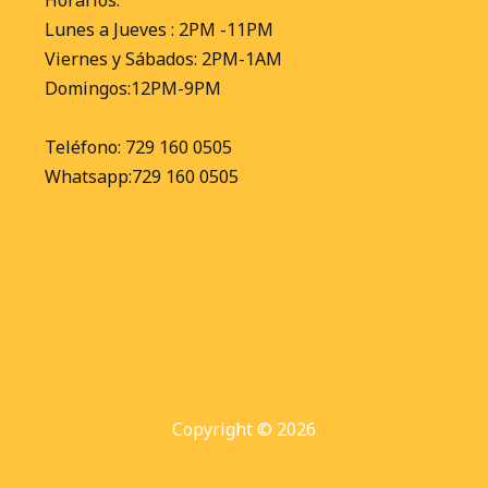
Horarios:
Lunes a Jueves : 2PM -11PM
Viernes y Sábados: 2PM-1AM
Domingos:12PM-9PM
Teléfono: 729 160 0505
Whatsapp:729 160 0505
Copyright © 2026