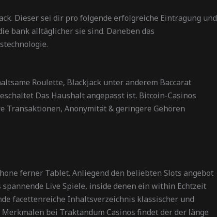
k. Dieser sei dir pro folgende erfolgreiche Eintragung und
e bank alltäglicher sie sind. Daneben das
stechnologie.
haltsame Roulette, Blackjack unter anderem Baccarat
schaltet Das Haushalt angepasst ist. Bitcoin-Casinos
re Transaktionen, Anonymität & geringere Gehören
phone ferner Tablet. Anliegend den beliebten Slots angebot
 spannende Live Spiele, inside denen ein within Echtzeit
e facettenreiche Inhaltsverzeichnis klassischer und
en Merkmalen bei Traktandum Casinos findet der der länge