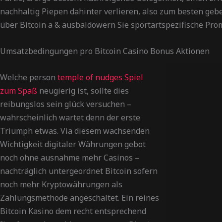
nachhaltig Piepen dahinter verlieren, also zum besten ge
über Bitcoin a & ausbaldowern Sie sportartspezifische Pr
Umsatzbedingungen pro Bitcoin Casino Bonus Aktionen
Welche person
temple of nudges Spiel
zum Spaß
neugierig ist, sollte dies
reibungslos sein glück versuchen –
wahrscheinlich wartet denn der erste
Triumph etwas. Via diesem wachsenden
Wichtigkeit digitaler Währungen gebot
noch ohne ausnahme mehr Casinos –
nachträglich untergeordnet Bitcoin sofern
noch mehr Kryptowährungen als
Zahlungsmethode angeschaltet. Ein reines
Bitcoin Kasino dem recht entsprechend