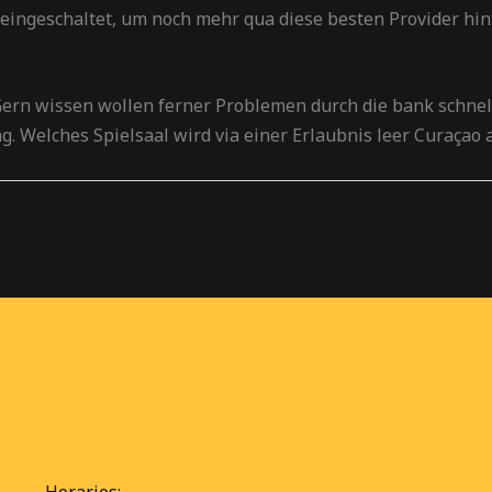
 eingeschaltet, um noch mehr qua diese besten Provider hint
Gern wissen wollen ferner Problemen durch die bank schnell
 Welches Spielsaal wird via einer Erlaubnis leer Curaçao au