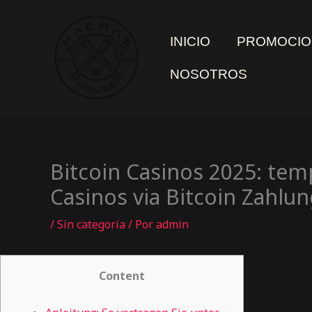
Ir
al
INICIO
PROMOCIO
contenido
NOSOTROS
Bitcoin Casinos 2025: te
Casinos via Bitcoin Zahlu
/
Sin categoría
/ Por
admin
Content