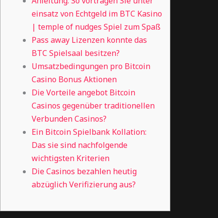
Anleitung: So vortragen Sie unter
einsatz von Echtgeld im BTC Kasino
| temple of nudges Spiel zum Spaß
Pass away Lizenzen konnte das
BTC Spielsaal besitzen?
Umsatzbedingungen pro Bitcoin
Casino Bonus Aktionen
Die Vorteile angebot Bitcoin
Casinos gegenüber traditionellen
Verbunden Casinos?
Ein Bitcoin Spielbank Kollation:
Das sie sind nachfolgende
wichtigsten Kriterien
Die Casinos bezahlen heutig
abzüglich Verifizierung aus?