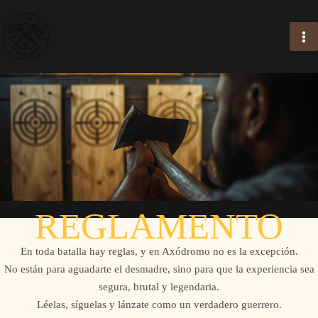
Ir
al
contenido
REGLAMENTO
En toda batalla hay reglas, y en Axódromo no es la excepción.
No están para aguadarte el desmadre, sino para que la experiencia sea
segura, brutal y legendaria.
Léelas, síguelas y lánzate como un verdadero guerrero.