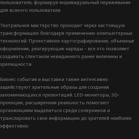
пользователя, формируя индивидуальный переживание
для всякого пользователя.
Театральное мастерство проходит через настоящую
трансформацию благодаря применению компьютерных
технологий. Проективное картографирование, объемные
оформление, реагирующие наряды – все это позволяет
создавать спектакли невиданного ранее величины и
зрелищности.
Бизнес события и выставки также интенсивно
задействуют зрительные образы для создания
запоминающихся презентаций. LED-мониторы, 3D-
проекции, расширенная реальность помогают
организациям выделиться среди соперников и
транслировать свое информацию до зрителей наиболее
эффективно.