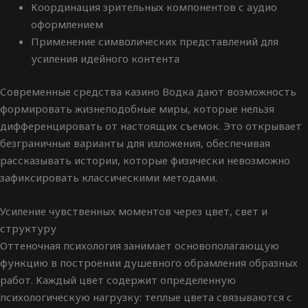
Координация зрительных компонентов с аудио
оформлением
Применение символических представлений для
усиления идейного контента
Современные средства казино Водка дают возможность
формировать жизнеподобные миры, которые нельзя
дифференцировать от настоящих съемок. Это открывает
безграничные варианты для изложения, обеспечивая
рассказывать истории, которые физически невозможно
зафиксировать классическими методами.
Усиление чувственных моментов через цвет, свет и
структуру
Оттеночная психология занимает основополагающую
функцию в построении душевного обрамления образных
работ. Каждый цвет содержит определенную
психологическую нагрузку: теплые цвета связываются с