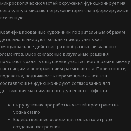
микроскопических частей окружения функционирует на
совокупную миссию погружения зрителя в формируемый
вселенную.
Квалифицированные художники по зрительным образам
детально планируют всякий эпизод, учитывая
эмоциональное действие разнообразных визуальных
элементов. Высококлассные визуальные решения
помогают создать ощущение участия, когда рамки между
настоящим и воображением размываются. Поверхности,
подсветка, подвижность перемещения – все эти
составляющие функционируют согласованно для
достижения максимального душевного эффекта.
Скрупулезная проработка частей пространства
Vodka casino
Задействование особых цветовых палитр для
создания настроения