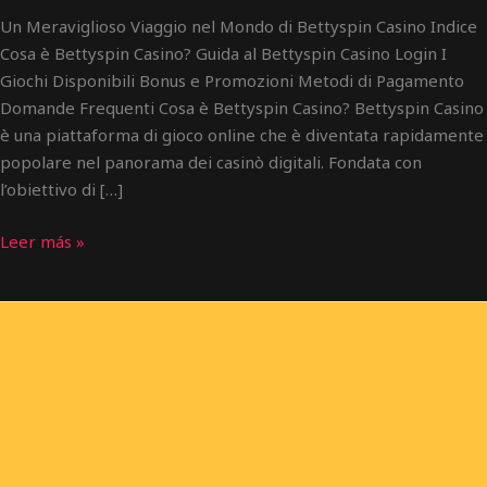
Un Meraviglioso Viaggio nel Mondo di Bettyspin Casino Indice
Cosa è Bettyspin Casino? Guida al Bettyspin Casino Login I
Giochi Disponibili Bonus e Promozioni Metodi di Pagamento
Domande Frequenti Cosa è Bettyspin Casino? Bettyspin Casino
è una piattaforma di gioco online che è diventata rapidamente
popolare nel panorama dei casinò digitali. Fondata con
l’obiettivo di […]
Un
Leer más »
Meraviglioso
Viaggio
nel
Mondo
di
Bettyspin
Casino