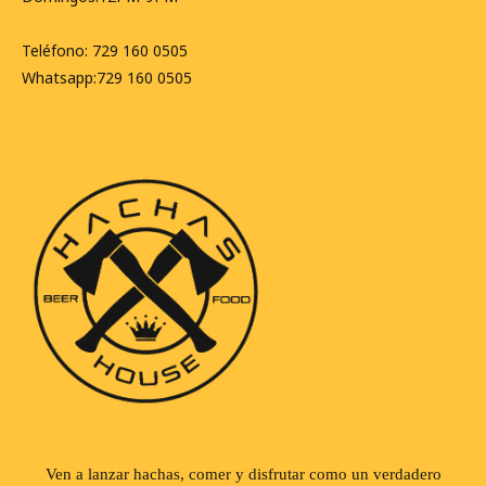
Teléfono: 729 160 0505
Whatsapp:729 160 0505
Ven a lanzar hachas, comer y disfrutar como un verdadero