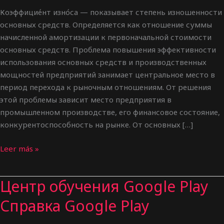
Коэффицие́нт изно́са — показывает степень изношенности
основных средств. Определяется как отношение суммы
начисленной амортизации к первоначальной стоимости
основных средств. Проблема повышения эффективности
использования основных средств и производственных
мощностей предприятий занимает центральное место в
период перехода к рыночным отношениям. От решения
этой проблемы зависит место предприятия в
промышленном производстве, его финансовое состояние,
конкурентоспособность на рынке. От основных […]
Что
Leer más »
такое
основные
Центр обучения Google Play
средства
и
Cправка Google Play
для
чего