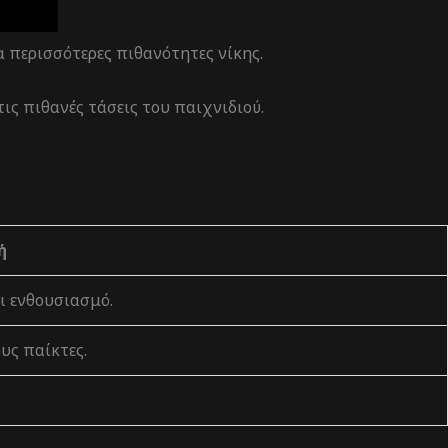
 περισσότερες πιθανότητες νίκης.
ις πιθανές τάσεις του παιχνιδιού.
ή
ι ενθουσιασμό.
υς παίκτες.