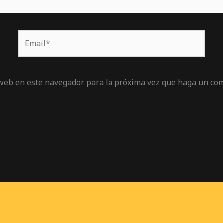
Email*
 web en este navegador para la próxima vez que haga un co