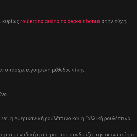
αι κυρίως
roulettino casino no deposit bonus
στην τύχη.
ν υπάρχει εγγυημένη μέθοδος νίκης.
ίνο.
ο, η Αμερικανική ρουλέττινο και η Γαλλική ρουλέττινο.
αι μια μοναδική εμπειρία που συνδυάζει την ικανοποίηση 