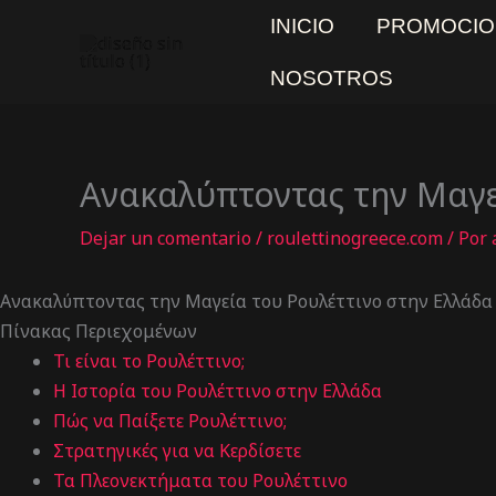
Ir
INICIO
PROMOCIO
al
contenido
NOSOTROS
Ανακαλύπτοντας την Μαγε
Dejar un comentario
/
roulettinogreece.com
/ Por
Ανακαλύπτοντας την Μαγεία του Ρουλέττινο στην Ελλάδα
Πίνακας Περιεχομένων
Τι είναι το Ρουλέττινο;
Η Ιστορία του Ρουλέττινο στην Ελλάδα
Πώς να Παίξετε Ρουλέττινο;
Στρατηγικές για να Κερδίσετε
Τα Πλεονεκτήματα του Ρουλέττινο