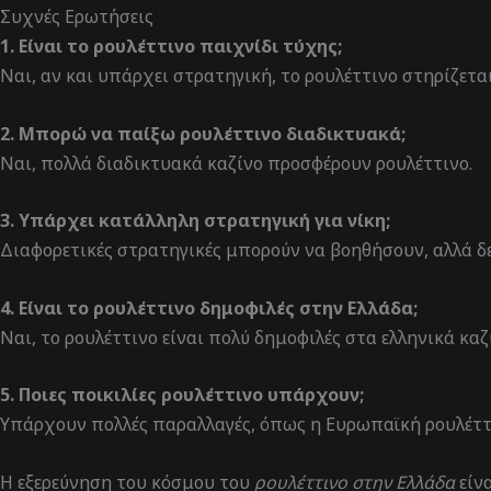
Συχνές Ερωτήσεις
1. Είναι το ρουλέττινο παιχνίδι τύχης;
Ναι, αν και υπάρχει στρατηγική, το ρουλέττινο στηρίζετ
2. Μπορώ να παίξω ρουλέττινο διαδικτυακά;
Ναι, πολλά διαδικτυακά καζίνο προσφέρουν ρουλέττινο.
3. Υπάρχει κατάλληλη στρατηγική για νίκη;
Διαφορετικές στρατηγικές μπορούν να βοηθήσουν, αλλά δε
4. Είναι το ρουλέττινο δημοφιλές στην Ελλάδα;
Ναι, το ρουλέττινο είναι πολύ δημοφιλές στα ελληνικά καζ
5. Ποιες ποικιλίες ρουλέττινο υπάρχουν;
Υπάρχουν πολλές παραλλαγές, όπως η Ευρωπαϊκή ρουλέττιν
Η εξερεύνηση του κόσμου του
ρουλέττινο στην Ελλάδα
είν