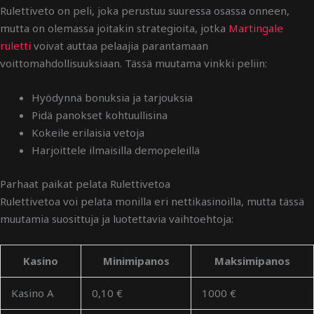
Rulettiveto on peli, joka perustuu suuressa osassa onneen,
mutta on olemassa joitakin strategioita, jotka
Martingale
ruletti
voivat auttaa pelaajia parantamaan
voittomahdollisuuksiaan. Tässä muutama vinkki peliin:
Hyödynnä bonuksia ja tarjouksia
Pidä panokset kohtuullisina
Kokeile erilaisia vetoja
Harjoittele ilmaisilla demopeleillä
Parhaat paikat pelata Rulettivetoa
Rulettivetoa voi pelata monilla eri nettikasinoilla, mutta tässä
muutamia suosittuja ja luotettavia vaihtoehtoja:
Kasino
Minimipanos
Maksimipanos
Kasino A
0,10 €
1000 €