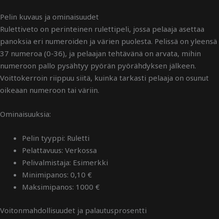
Pelin kuvaus ja ominaisuudet
Rulettiveto on perinteinen rulettipeli, jossa pelaaja asettaa
panoksia eri numeroiden ja värien puolesta. Pelissä on yleensä
37 numeroa (0-36), ja pelaajan tehtävänä on arvata, mihin
numeroon pallo pysähtyy pyörän pyörähdyksen jälkeen.
Voittokerroin riippuu siitä, kuinka tarkasti pelaaja on osunut
oikeaan numeroon tai väriin.
Ominaisuuksia:
Pelin tyyppi: Ruletti
Pelattavuus: Verkossa
Pelivalmistaja: Esimerkki
Minimipanos: 0,10 €
Maksimipanos: 1000 €
Voitonmahdollisuudet ja palautusprosentti