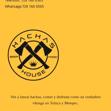
Teléfono: 729 160 0505
Whatsapp:729 160 0505
Ven a lanzar hachas, comer y disfrutar como un verdadero
vikingo en Toluca y Metepec.