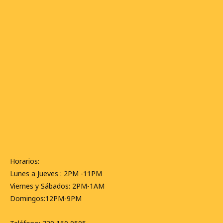
Horarios:
Lunes a Jueves : 2PM -11PM
Viernes y Sábados: 2PM-1AM
Domingos:12PM-9PM