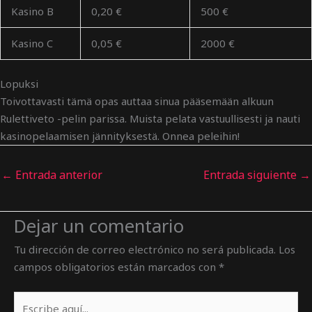
Kasino B
0,20 €
500 €
Kasino C
0,05 €
2000 €
Lopuksi
Toivottavasti tämä opas auttaa sinua pääsemään alkuun
Rulettiveto -pelin parissa. Muista pelata vastuullisesti ja nauti
kasinopelaamisen jännityksestä. Onnea peleihin!
←
Entrada anterior
Entrada siguiente
→
Dejar un comentario
Tu dirección de correo electrónico no será publicada.
Los
campos obligatorios están marcados con
*
Escribe